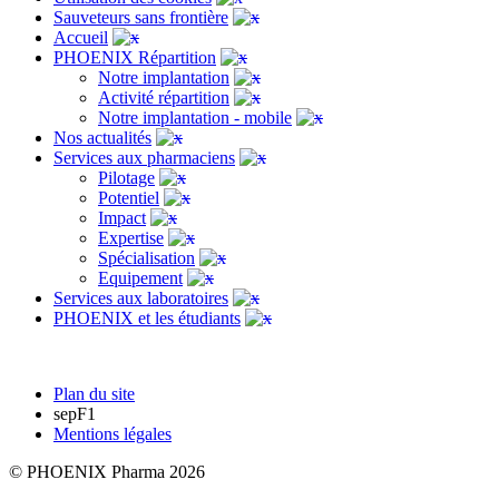
Sauveteurs sans frontière
Accueil
PHOENIX Répartition
Notre implantation
Activité répartition
Notre implantation - mobile
Nos actualités
Services aux pharmaciens
Pilotage
Potentiel
Impact
Expertise
Spécialisation
Equipement
Services aux laboratoires
PHOENIX et les étudiants
Plan du site
sepF1
Mentions légales
© PHOENIX Pharma 2026